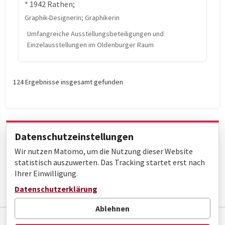
* 1942 Rathen;
Graphik-Designerin; Graphikerin
Umfangreiche Ausstellungsbeteiligungen und
Einzelausstellungen im Oldenburger Raum
124 Ergebnisse insgesamt gefunden
Datenschutzeinstellungen
Wir nutzen Matomo, um die Nutzung dieser Website
« Erste
‹ Zurück
Weiter ›
statistisch auszuwerten. Das Tracking startet erst nach
Seite 6 von 7
Ihrer Einwilligung.
Letzte »
Datenschutzerklärung
Ablehnen
Impressum
Datenschutz
Barrierefreiheit