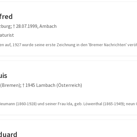
fred
zburg; † 28.07.1999, Ambach
aturist
en auf, 1927 wurde seine erste Zeichnung in den 'Bremer Nachrichten' verö
is
 (Bremen); † 1945 Lambach (Österreich)
eumann (1860-1928) und seiner Frau Ida, geb. Löwenthal (1865-1949); neun
duard