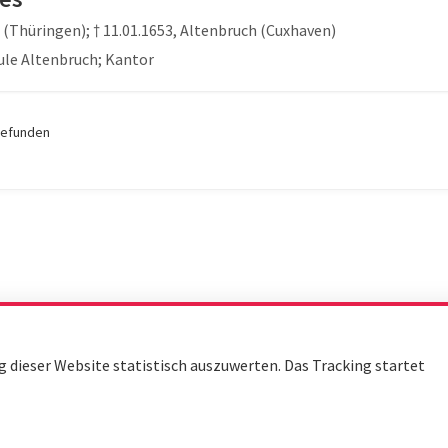
(Thüringen); † 11.01.1653, Altenbruch (Cuxhaven)
ule Altenbruch; Kantor
gefunden
dieser Website statistisch auszuwerten. Das Tracking startet
Seite 1 von 1