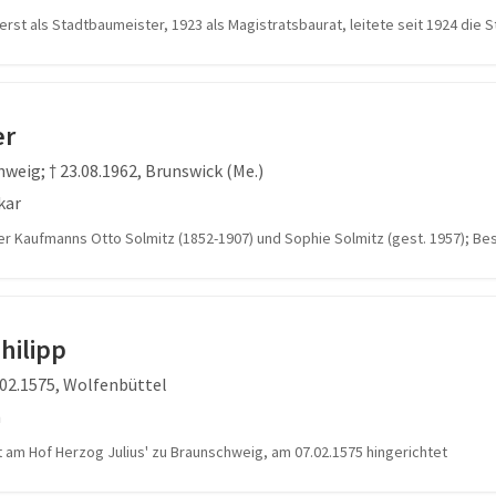
uerst als Stadtbaumeister, 1923 als Magistratsbaurat, leitete seit 1924 di
er
hweig; † 23.08.1962, Brunswick (Me.)
kar
r Kaufmanns Otto Solmitz (1852-1907) und Sophie Solmitz (gest. 1957); B
hilipp
.02.1575, Wolfenbüttel
n
t am Hof Herzog Julius' zu Braunschweig, am 07.02.1575 hingerichtet