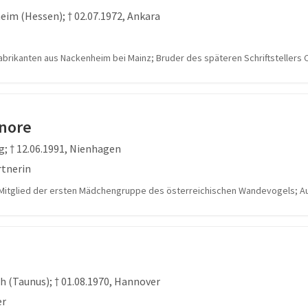
eim (Hessen); † 02.07.1972, Ankara
brikanten aus Nackenheim bei Mainz; Bruder des späteren Schriftstellers
onore
g; † 12.06.1991, Nienhagen
rtnerin
 Mitglied der ersten Mädchengruppe des österreichischen Wandevogels; A
h (Taunus); † 01.08.1970, Hannover
er