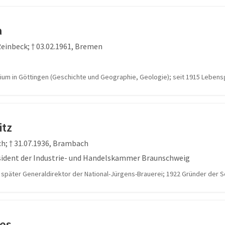
a
Reinbeck; † 03.02.1961, Bremen
ium in Göttingen (Geschichte und Geographie, Geologie); seit 1915 Leben
itz
ch; † 31.07.1936, Brambach
sident der Industrie- und Handelskammer Braunschweig
 später Generaldirektor der National-Jürgens-Brauerei; 1922 Gründer der
es