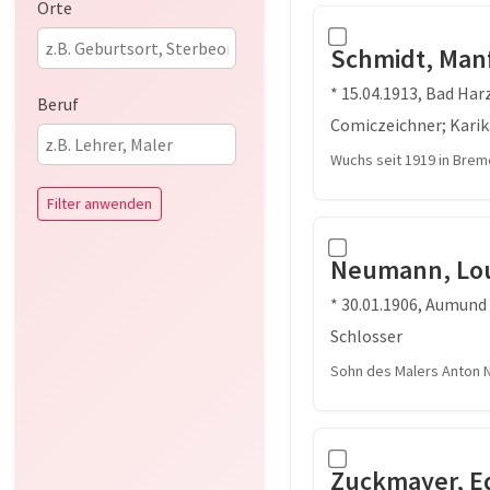
Orte
Schmidt, Man
* 15.04.1913, Bad Har
Beruf
Comiczeichner; Karik
Wuchs seit 1919 in Brem
Filter anwenden
Neumann, Lou
* 30.01.1906, Aumund
Schlosser
Sohn des Malers Anton N
Zuckmayer, E