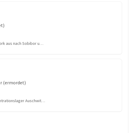
et)
bork aus nach Sobibor u…
er (ermordet)
entrationslager Auschwit…