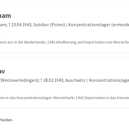
aham
dam; † 23.04.1943, Sobibor (Polen) / Konzentrationslager (ermord
n
hove aus in die Niederlande; 1943 Inhaftierung und Deportation von Wester
av
e (Westoverledingen); † 28.02.1943, Auschwitz / Konzentrationslag
tion in das Konzentrationslager Westerbork; 1942 Deportation in das Konz
efunden