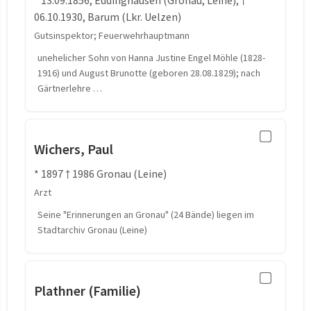
* 13.09.1856, Eddinghausen (Gronau, Leine); †
06.10.1930, Barum (Lkr. Uelzen)
Gutsinspektor; Feuerwehrhauptmann
unehelicher Sohn von Hanna Justine Engel Möhle (1828-
1916) und August Brunotte (geboren 28.08.1829); nach
Gärtnerlehre …
Wichers, Paul
* 1897 † 1986 Gronau (Leine)
Arzt
Seine "Erinnerungen an Gronau" (24 Bände) liegen im
Stadtarchiv Gronau (Leine)
Plathner (Familie)