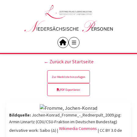
← Zurück zur Startseite
Zur Merkliste hinzufügen
PDF Exportieren
Bildquelle:
Jochen-Konrad_Fromme_-_Rednerpult_2009.jpg:
Armin Linnartz (CDU/CSU-Fraktion im Deutschen Bundestag)
Wikimedia Commons
derivative work: Saibo (Δ) |
|
CC BY 3.0 de