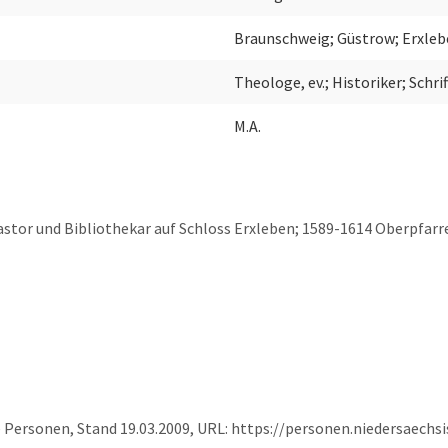
Braunschweig; Güstrow; Erxleb
Theologe, ev.; Historiker; Schri
M.A.
astor und Bibliothekar auf Schloss Erxleben; 1589-1614 Oberpfarr
e Personen, Stand 19.03.2009, URL: https://personen.niedersaech