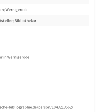
en; Wernigerode
ftsteller; Bibliothekar
er in Wernigerode
sische-bibliographie.de/person/1043213562/