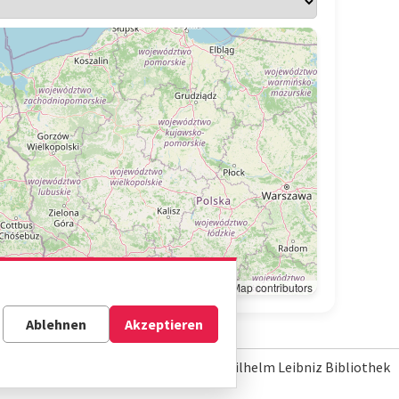
Leaflet
|
© OpenStreetMap contributors
Ablehnen
Akzeptieren
© Gottfried Wilhelm Leibniz Bibliothek