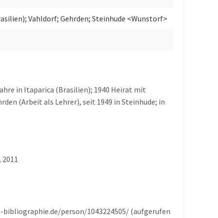
rasilien); Vahldorf; Gehrden; Steinhude <Wunstorf>
hre in Itaparica (Brasilien); 1940 Heirat mit
den (Arbeit als Lehrer), seit 1949 in Steinhude; in
, 2011
he-bibliographie.de/person/1043224505/ (aufgerufen