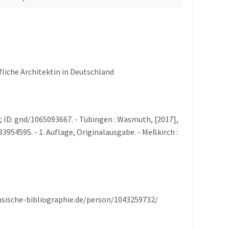
iche Architektin in Deutschland
; ID: gnd/1065093667. - Tübingen : Wasmuth, [2017],
3954595. - 1. Auflage, Originalausgabe. - Meßkirch :
chsische-bibliographie.de/person/1043259732/