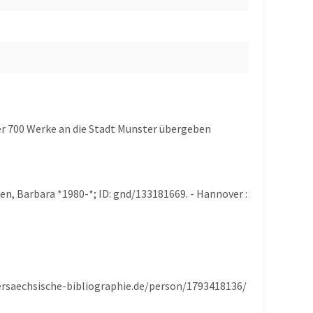
ber 700 Werke an die Stadt Munster übergeben
en, Barbara *1980-*; ID: gnd/133181669. - Hannover :
dersaechsische-bibliographie.de/person/1793418136/