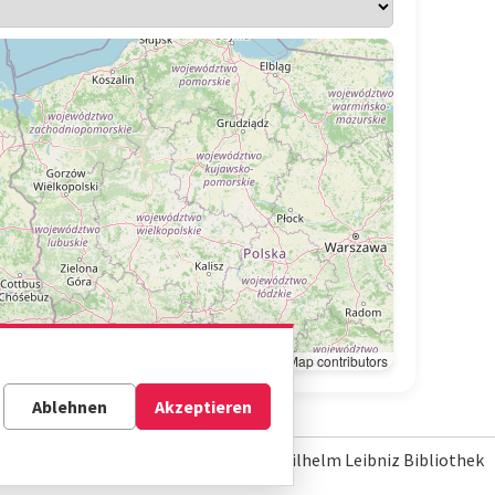
Leaflet
|
© OpenStreetMap contributors
Ablehnen
Akzeptieren
© Gottfried Wilhelm Leibniz Bibliothek