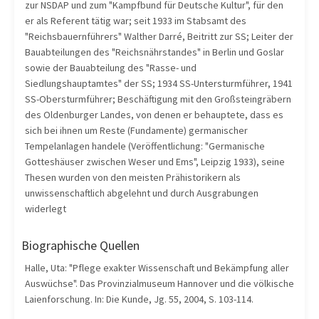
zur NSDAP und zum "Kampfbund für Deutsche Kultur", für den
er als Referent tätig war; seit 1933 im Stabsamt des
"Reichsbauernführers" Walther Darré, Beitritt zur SS; Leiter der
Bauabteilungen des "Reichsnährstandes" in Berlin und Goslar
sowie der Bauabteilung des "Rasse- und
Siedlungshauptamtes" der SS; 1934 SS-Untersturmführer, 1941
SS-Obersturmführer; Beschäftigung mit den Großsteingräbern
des Oldenburger Landes, von denen er behauptete, dass es
sich bei ihnen um Reste (Fundamente) germanischer
Tempelanlagen handele (Veröffentlichung: "Germanische
Gotteshäuser zwischen Weser und Ems", Leipzig 1933), seine
Thesen wurden von den meisten Prähistorikern als
unwissenschaftlich abgelehnt und durch Ausgrabungen
widerlegt
Biographische Quellen
Halle, Uta: "Pflege exakter Wissenschaft und Bekämpfung aller
Auswüchse". Das Provinzialmuseum Hannover und die völkische
Laienforschung. In: Die Kunde, Jg. 55, 2004, S. 103-114.