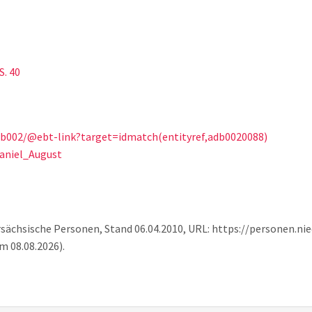
S. 40
db002/@ebt-link?target=idmatch(entityref,adb0020088)
Daniel_August
rsächsische Personen, Stand 06.04.2010, URL: https://personen.ni
m 08.08.2026).