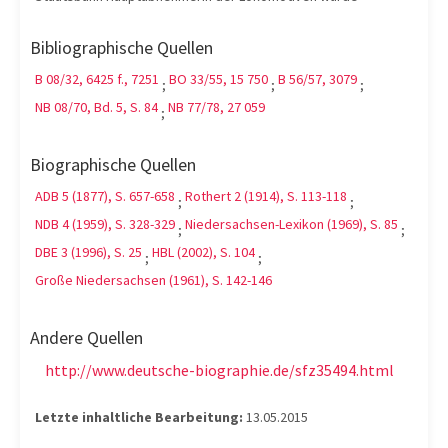
Bibliographische Quellen
B 08/32, 6425 f., 7251
BO 33/55, 15 750
B 56/57, 3079
;
;
;
NB 08/70, Bd. 5, S. 84
NB 77/78, 27 059
;
Biographische Quellen
ADB 5 (1877), S. 657-658
Rothert 2 (1914), S. 113-118
;
;
NDB 4 (1959), S. 328-329
Niedersachsen-Lexikon (1969), S. 85
;
;
DBE 3 (1996), S. 25
HBL (2002), S. 104
;
;
Große Niedersachsen (1961), S. 142-146
Andere Quellen
http://www.deutsche-biographie.de/sfz35494.html
Letzte inhaltliche Bearbeitung:
13.05.2015