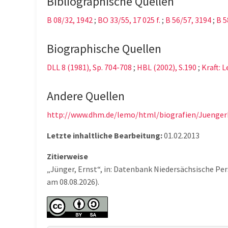
Bibliographische Quellen
B 08/32, 1942
;
BO 33/55, 17 025 f.
;
B 56/57, 3194
;
B 5
Biographische Quellen
DLL 8 (1981), Sp. 704-708
;
HBL (2002), S.190
;
Kraft: 
Andere Quellen
http://www.dhm.de/lemo/html/biografien/Juenger
Letzte inhaltliche Bearbeitung:
01.02.2013
Zitierweise
„Jünger, Ernst“, in: Datenbank Niedersächsische Pe
am 08.08.2026).