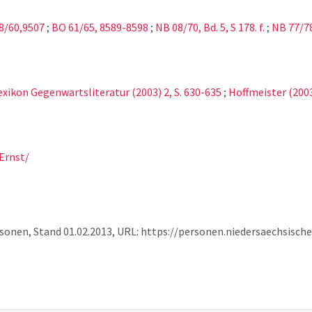
8/60,9507
;
BO 61/65, 8589-8598
;
NB 08/70, Bd. 5, S 178. f.
;
NB 77/7
Lexikon Gegenwartsliteratur (2003) 2, S. 630-635
;
Hoffmeister (2003
Ernst/
rsonen, Stand 01.02.2013, URL: https://personen.niedersaechsisc