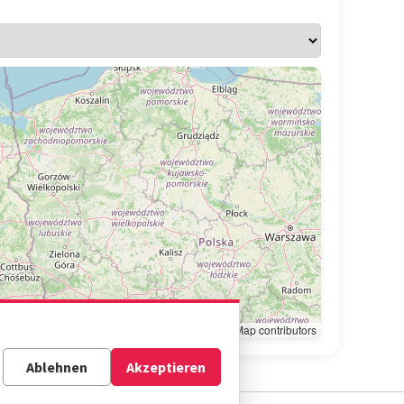
Leaflet
|
© OpenStreetMap contributors
Ablehnen
Akzeptieren