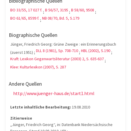
Bibliographische Quellen
BO 33/55, 17 027 f.
B 56/57, 3195
B 58/60, 9508
;
;
;
BO 61/65, 8599 f.
NB 08/70, Bd. 5, S.179
;
Biographische Quellen
Jünger, Friedrich Georg: Grüne Zweige : ein Erinnerungsbuch
DLL 8 (1981), Sp. 708-710
HBL (2002), S.190
(zuerst 1951) ;
;
;
Kraft: Lexikon Gegenwartsliteratur (2003) 2, S. 635-637
;
Klee: Kulturlexikon (2007), S. 287
Andere Quellen
http://www.juenger-haus.de/start1.html
Letzte inhaltliche Bearbeitung:
19.08.2010
Zitierweise
„Jünger, Friedrich Georg“, in: Datenbank Niedersächsische