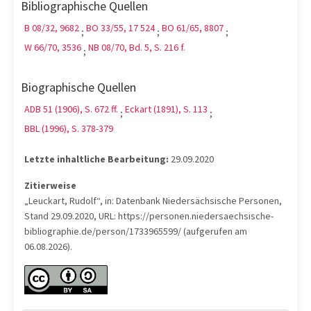
Bibliographische Quellen
B 08/32, 9682
BO 33/55, 17 524
BO 61/65, 8807
;
;
;
W 66/70, 3536
NB 08/70, Bd. 5, S. 216 f.
;
Biographische Quellen
ADB 51 (1906), S. 672 ff.
Eckart (1891), S. 113
;
;
BBL (1996), S. 378-379
Letzte inhaltliche Bearbeitung:
29.09.2020
Zitierweise
„Leuckart, Rudolf“, in: Datenbank Niedersächsische Personen,
Stand 29.09.2020, URL: https://personen.niedersaechsische-
bibliographie.de/person/1733965599/ (aufgerufen am
06.08.2026).