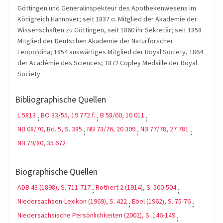
Göttingen und Generalinspekteur des Apothekenwesens im
Königreich Hannover; seit 1837 o. Mitglied der Akademie der
Wissenschaften zu Göttingen, seit 1860 ihr Sekretär; seit 1858
Mitglied der Deutschen Akademie der Naturforscher
Leopoldina; 1854 auswärtiges Mitglied der Royal Society, 1864
der Académie des Sciences; 1872 Copley Medaille der Royal
Society
Bibliographische Quellen
L 5813
BO 33/55, 19 772 f.
B 58/60, 10 011
;
;
;
NB 08/70, Bd. 5, S. 385
NB 73/76, 20 309
NB 77/78, 27 781
;
;
;
NB 79/80, 35 672
Biographische Quellen
ADB 43 (1898), S. 711-717
Rothert 2 (1914), S. 500-504
;
;
Niedersachsen-Lexikon (1969), S. 422
Ebel (1962), S. 75-76
;
;
Niedersächsische Persönlichkeiten (2002), S. 146-149
;