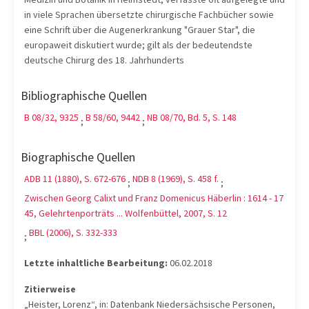
in viele Sprachen übersetzte chirurgische Fachbücher sowie
eine Schrift über die Augenerkrankung "Grauer Star", die
europaweit diskutiert wurde; gilt als der bedeutendste
deutsche Chirurg des 18. Jahrhunderts
Bibliographische Quellen
B 08/32, 9325
B 58/60, 9442
NB 08/70, Bd. 5, S. 148
;
;
Biographische Quellen
ADB 11 (1880), S. 672-676
NDB 8 (1969), S. 458 f.
;
;
Zwischen Georg Calixt und Franz Domenicus Häberlin : 1614 - 17
45, Gelehrtenporträts ... Wolfenbüttel, 2007, S. 12
BBL (2006), S. 332-333
;
Letzte inhaltliche Bearbeitung:
06.02.2018
Zitierweise
„Heister, Lorenz“, in: Datenbank Niedersächsische Personen,