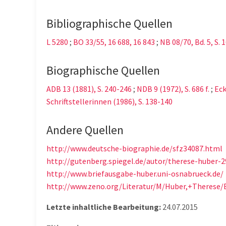
Bibliographische Quellen
L 5280
;
BO 33/55, 16 688, 16 843
;
NB 08/70, Bd. 5, S. 
Biographische Quellen
ADB 13 (1881), S. 240-246
;
NDB 9 (1972), S. 686 f.
;
Eck
Schriftstellerinnen (1986), S. 138-140
Andere Quellen
http://www.deutsche-biographie.de/sfz34087.html
http://gutenberg.spiegel.de/autor/therese-huber-2
http://www.briefausgabe-huber.uni-osnabrueck.de/
http://www.zeno.org/Literatur/M/Huber,+Therese/
Letzte inhaltliche Bearbeitung:
24.07.2015