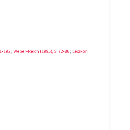
91-192
;
Weber-Reich (1995), S. 72-86
;
Lexikon