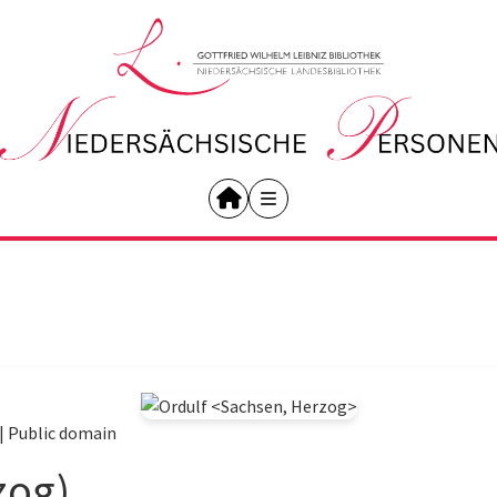
|
Public domain
zog)