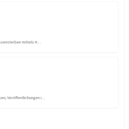
Massensterben mittels H…
ken; Veröffentlichungen i…