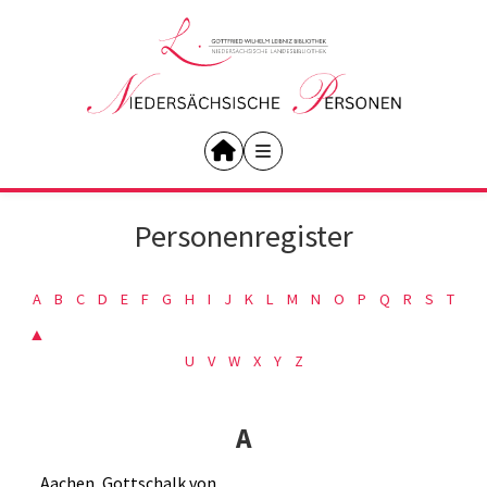
Personenregister
A
B
C
D
E
F
G
H
I
J
K
L
M
N
O
P
Q
R
S
T
▲
U
V
W
X
Y
Z
A
Aachen, Gottschalk von