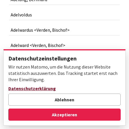
Adelvoldus
Adelwardus <Verden, Bischof>
Adelward <Verden, Bischof>
Datenschutzeinstellungen
Adena, Hugo
Wir nutzen Matomo, um die Nutzung dieser Website
statistisch auszuwerten. Das Tracking startet erst nach
Aden-Bakker, Wilfriede
Ihrer Einwilligung.
Datenschutzerklärung
Aden, Detthold
Ablehnen
Adener, Peter
Akzeptieren
Aden, Gerhard