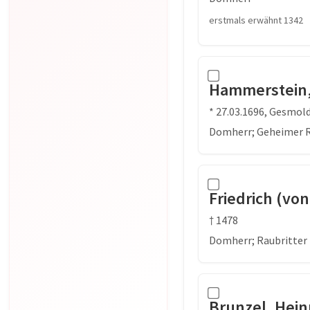
erstmals erwähnt 1342
Hammerstein,
* 27.03.1696, Gesmol
Domherr; Geheimer 
Friedrich (vo
† 1478
Domherr; Raubritter
Brunzel, Hein