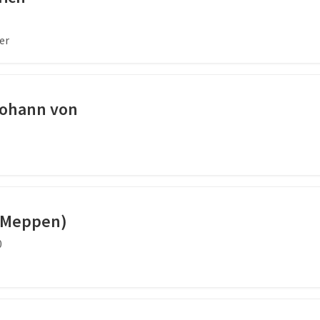
er
Johann von
n Meppen)
0