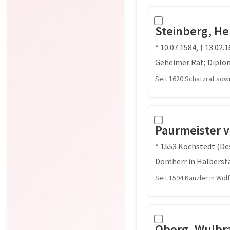
Steinberg, H
* 10.07.1584, † 13.02.
Geheimer Rat; Diplo
Seit 1620 Schatzrat sow
Paurmeister v
* 1553 Kochstedt (Des
Domherr in Halberst
Seit 1594 Kanzler in Wol
Oberg, Wulbr