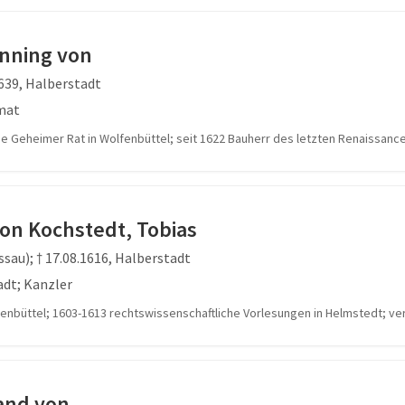
enning von
1639, Halberstadt
mat
ie Geheimer Rat in Wolfenbüttel; seit 1622 Bauherr des letzten Renaissan
on Kochstedt, Tobias
sau); † 17.08.1616, Halberstadt
adt; Kanzler
fenbüttel; 1603-1613 rechtswissenschaftliche Vorlesungen in Helmstedt; ver
and von