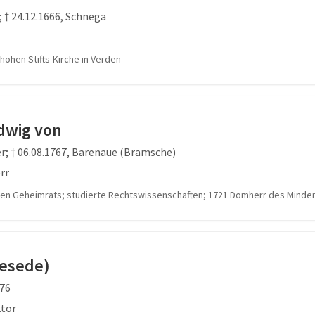
; † 24.12.1666, Schnega
hohen Stifts-Kirche in Verden
dwig von
er; † 06.08.1767, Barenaue (Bramsche)
rr
en Geheimrats; studierte Rechtswissenschaften; 1721 Domherr des Minde
Hesede)
476
ktor