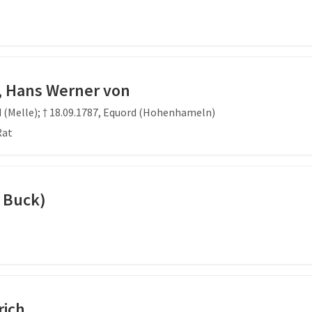
 Hans Werner von
d (Melle); † 18.09.1787, Equord (Hohenhameln)
Rat
n Buck)
rich