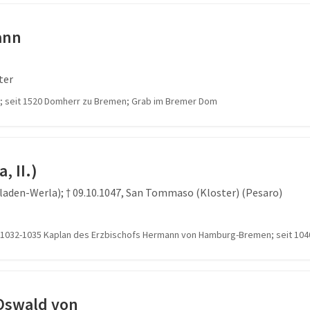
ann
ter
k; seit 1520 Domherr zu Bremen; Grab im Bremer Dom
, II.)
laden-Werla); † 09.10.1047, San Tommaso (Kloster) (Pesaro)
; 1032-1035 Kaplan des Erzbischofs Hermann von Hamburg-Bremen; seit 104
Oswald von