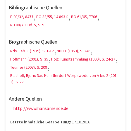
Bibliographische Quellen
B 08/32, 8477
BO 33/55, 14 893 f.
BO 61/65, 7706
;
;
;
NB 08/70, Bd. 5, S. 9
Biographische Quellen
Nds. Leb. 1 (1939), S. 1-12
NDB 1 (1953), S. 246
;
;
Hoffmann (2001), S. 35
Holz: Kunstsammlung (1999), S. 24-27
;
;
Teumer (2007), S. 208
;
Bischoff, Björn: Das Künstlerdorf Worpswede von A bis Z (201
1), S. 77
Andere Quellen
http://www.hansamende.de
Letzte inhaltliche Bearbeitung:
17.10.2016