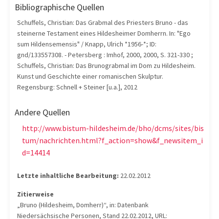
Bibliographische Quellen
Schuffels, Christian: Das Grabmal des Priesters Bruno - das
steinerne Testament eines Hildesheimer Domherrn. In: "Ego
sum Hildensemensis" / Knapp, Ulrich *1956-*; ID:
gnd/133557308. - Petersberg : Imhof, 2000, 2000, S. 321-330 ;
Schuffels, Christian: Das Brunograbmal im Dom zu Hildesheim.
Kunst und Geschichte einer romanischen Skulptur.
Regensburg: Schnell + Steiner [u.a.], 2012
Andere Quellen
http://www.bistum-hildesheim.de/bho/dcms/sites/bis
tum/nachrichten.html?f_action=show&f_newsitem_i
d=14414
Letzte inhaltliche Bearbeitung:
22.02.2012
Zitierweise
„Bruno (Hildesheim, Domherr)“, in: Datenbank
Niedersächsische Personen, Stand 22.02.2012, URL: