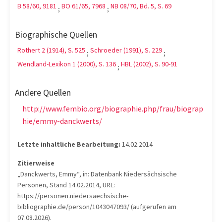
B 58/60, 9181
BO 61/65, 7968
NB 08/70, Bd. 5, S. 69
;
;
Biographische Quellen
Rothert 2 (1914), S. 525
Schroeder (1991), S. 229
;
;
Wendland-Lexikon 1 (2000), S. 136
HBL (2002), S. 90-91
;
Andere Quellen
http://www.fembio.org/biographie.php/frau/biograp
hie/emmy-danckwerts/
Letzte inhaltliche Bearbeitung:
14.02.2014
Zitierweise
„Danckwerts, Emmy“, in: Datenbank Niedersächsische
Personen, Stand 14.02.2014, URL:
https://personen.niedersaechsische-
bibliographie.de/person/1043047093/ (aufgerufen am
07.08.2026).