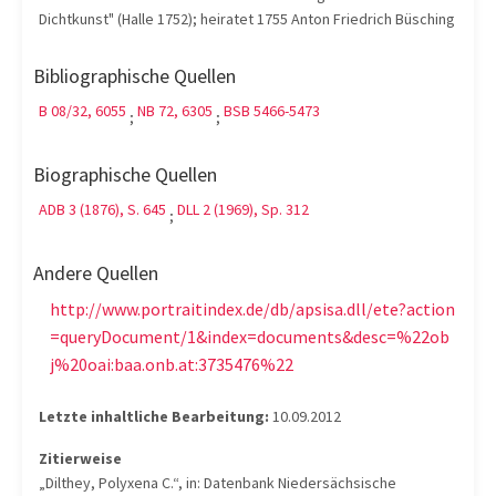
Dichtkunst" (Halle 1752); heiratet 1755 Anton Friedrich Büsching
Bibliographische Quellen
B 08/32, 6055
NB 72, 6305
BSB 5466-5473
;
;
Biographische Quellen
ADB 3 (1876), S. 645
DLL 2 (1969), Sp. 312
;
Andere Quellen
http://www.portraitindex.de/db/apsisa.dll/ete?action
=queryDocument/1&index=documents&desc=%22ob
j%20oai:baa.onb.at:3735476%22
Letzte inhaltliche Bearbeitung:
10.09.2012
Zitierweise
„Dilthey, Polyxena C.“, in: Datenbank Niedersächsische