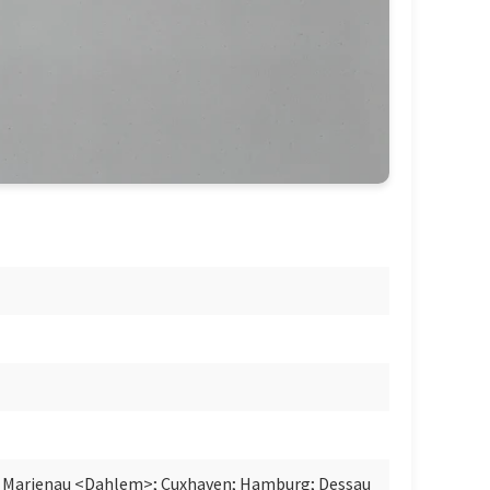
 Marienau <Dahlem>; Cuxhaven; Hamburg; Dessau