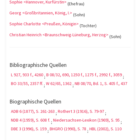
Sophie <Hannover, Kurfürstin>
(Ehefrau)
Georg <Großbritannien, König, I.>
(Sohn)
Sophie Charlotte <Preußen, Königin>
(Tochter)
Christian Heinrich <Braunschweig-Lüneburg, Herzog>
(Sohn)
Bibliographische Quellen
L 927, 933 f., 4260
B 08/32, 690, 1250 f., 1275 f., 2992 f., 3059
;
;
BO 33/55, 2357 ff.
W 62/65, 1362
NB 08/70, Bd. 1, S. 405 f., 437
;
;
Biographische Quellen
ADB 6 (1877), S. 261-263
Rothert 3 (1916), S. 79-97
;
;
NDB 4 (1959), S. 608 f.
Niedersachsen-Lexikon (1969), S. 95
;
;
DBE 3 (1996), S. 159
BHGRO (1990), S. 78
HBL (2002), S. 110
;
;