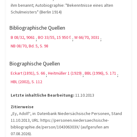
ihm benannt; Autobiographie: "Bekenntnisse eines alten
Schulmeisters" (Berlin 1914)
Bibliographische Quellen
B 08/32, 9061
BO 33/55, 15 950 f.
W 66/70, 3031
;
;
;
NB 08/70, Bd. 5, S. 98
Biographische Quellen
Eckart (1891), S. 66
Heitmüller 1 (1929)
BBL (1996), S. 171
;
;
;
HBL (2002), S. 112
Letzte inhaltliche Bearbeitung:
11.10.2013
Zitierweise
„Ey, Adolf“, in: Datenbank Niedersächsische Personen, Stand
11.10.2013, URL: https://personen.niedersaechsische-
bibliographie.de/person/104306303X/ (aufgerufen am
07.08.2026).