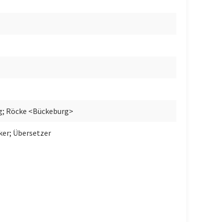
rg; Röcke <Bückeburg>
iker; Übersetzer