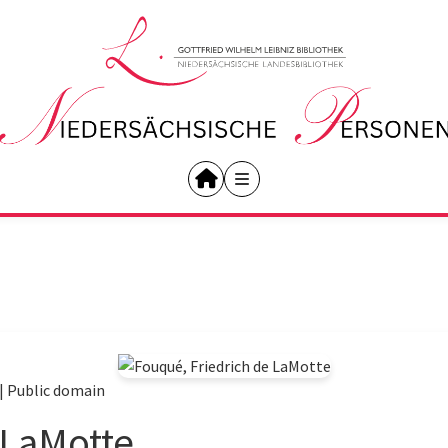
|
Public domain
 LaMotte