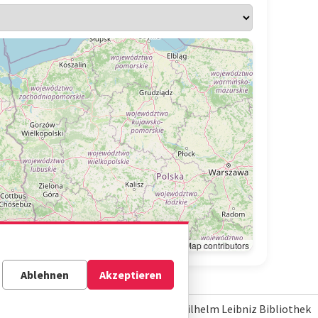
Leaflet
|
© OpenStreetMap contributors
Ablehnen
Akzeptieren
© Gottfried Wilhelm Leibniz Bibliothek