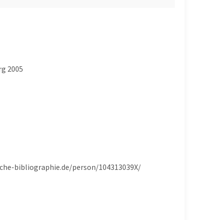
rg 2005
sische-bibliographie.de/person/104313039X/