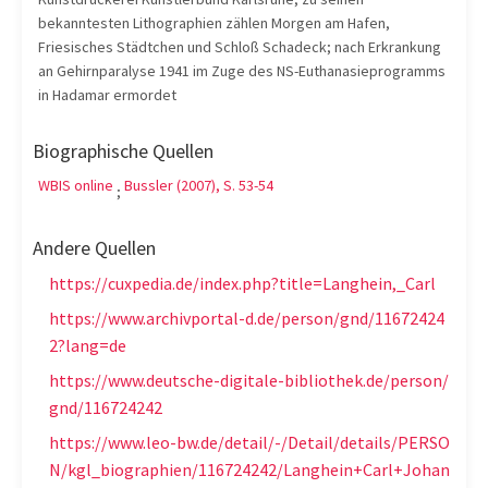
bekanntesten Lithographien zählen Morgen am Hafen,
Friesisches Städtchen und Schloß Schadeck; nach Erkrankung
an Gehirnparalyse 1941 im Zuge des NS-Euthanasieprogramms
in Hadamar ermordet
Biographische Quellen
WBIS online
Bussler (2007), S. 53-54
;
Andere Quellen
https://cuxpedia.de/index.php?title=Langhein,_Carl
https://www.archivportal-d.de/person/gnd/11672424
2?lang=de
https://www.deutsche-digitale-bibliothek.de/person/
gnd/116724242
https://www.leo-bw.de/detail/-/Detail/details/PERSO
N/kgl_biographien/116724242/Langhein+Carl+Johan