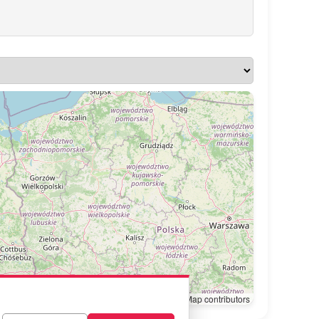
Leaflet
|
© OpenStreetMap contributors