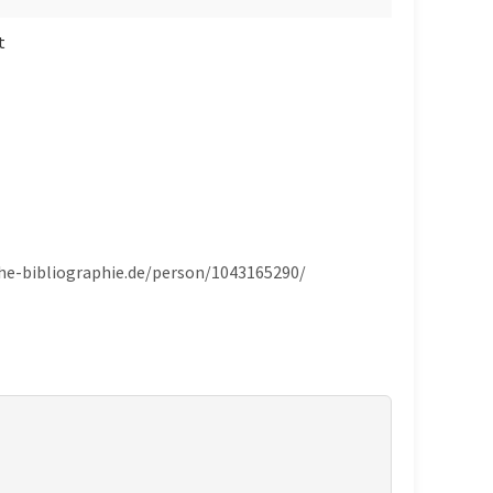
t
sche-bibliographie.de/person/1043165290/