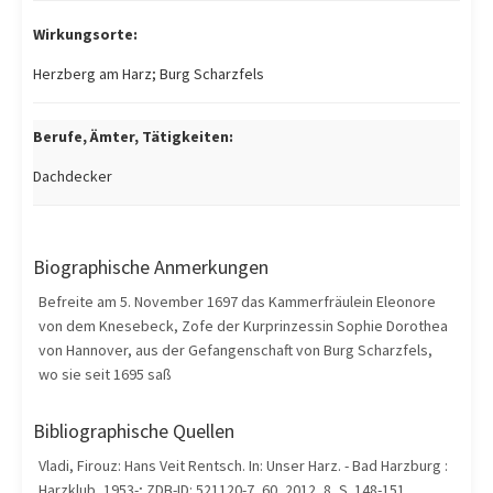
Wirkungsorte:
Herzberg am Harz; Burg Scharzfels
Berufe, Ämter, Tätigkeiten:
Dachdecker
Biographische Anmerkungen
Befreite am 5. November 1697 das Kammerfräulein Eleonore
von dem Knesebeck, Zofe der Kurprinzessin Sophie Dorothea
von Hannover, aus der Gefangenschaft von Burg Scharzfels,
wo sie seit 1695 saß
Bibliographische Quellen
Vladi, Firouz: Hans Veit Rentsch. In: Unser Harz. - Bad Harzburg :
Harzklub, 1953-; ZDB-ID: 521120-7, 60, 2012, 8, S. 148-151