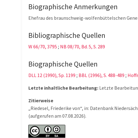
Biographische Anmerkungen
Ehefrau des braunschweig-wolfenbüttelschen Genera
Bibliographische Quellen
W 66/70, 3795
;
NB 08/70, Bd. 5, S. 289
Biographische Quellen
DLL 12 (1990), Sp. 1199
;
BBL (1996), S. 488-489
;
Hoffm
Letzte inhaltliche Bearbeitung:
Letzte Bearbeitu
Zitierweise
„Riedesel, Friederike von“, in: Datenbank Niedersä
(aufgerufen am 07.08.2026).