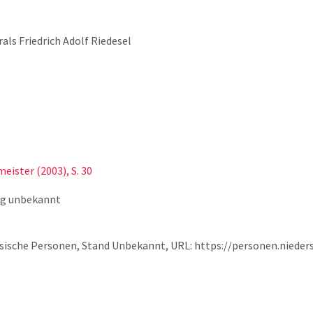
ls Friedrich Adolf Riedesel
eister (2003), S. 30
ng unbekannt
chsische Personen, Stand Unbekannt, URL: https://personen.niede