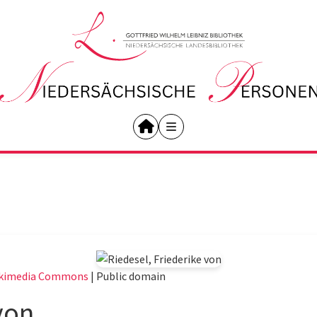
kimedia Commons
|
Public domain
von