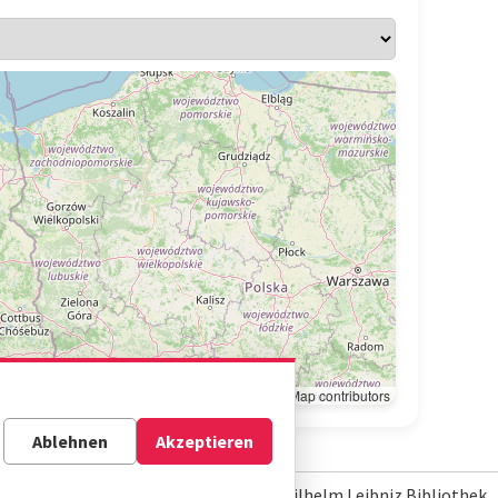
Leaflet
|
© OpenStreetMap contributors
Ablehnen
Akzeptieren
© Gottfried Wilhelm Leibniz Bibliothek