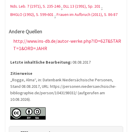
Nds. Leb. 7 (1971), S. 235-246
DLL 13 (1991), Sp. 201
;
;
BHGLO (1992), S. 599-601
Frauen im Aufbruch (2011), S. 86-87
;
Andere Quellen
http://www.ins-db.de/autor-werke.php?ID=627&STAR
T=1&ORD=JAHR
Letzte inhaltliche Bearbeitung:
08.08.2017
Zitierweise
„Rogge, Alma“, in: Datenbank Niedersächsische Personen,
Stand 08.08.2017, URL: https://personen.niedersaechsische-
bibliographie.de/person/1043198032/ (aufgerufen am
10.08.2026).