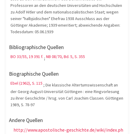
Professoren an den deutschen Universitäten und Hochschulen
zu Adolf Hitler und dem nationalsozialistischen Staat; wegen
seiner "halbjüdischen" Ehefrau 1938 Ausschluss aus der
Göttinger Akademie; 1939 emeritiert; abweichende Angaben:
Todesdatum: 05.06.1939
Bibliographische Quellen
BO 33/55, 19 391 f.
NB 08/70, Bd. 5, S. 355
;
Biographische Quellen
Ebel (1962), S. 115
; Die klassische Altertumswissenschaft an
der Georg-August-Universität Göttingen : eine Ringvorlesung
zu ihrer Geschichte / hrsg. von Carl Joachim Classen. Göttingen
1989, S. 78-97
Andere Quellen
http://www.apostolische-geschichte.de/wiki/index.ph