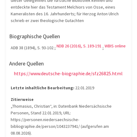
dieser Gelegenheit die fürstliche Bibliothek kennen und
entdeckte hier das Testament Melchiors von Osse, eines
Kameralisten des 16. Jahrhunderts; für Herzog Anton Ulrich
schrieb er zwei theologische Gutachten
Biographische Quellen
NDB 26 (2016), S. 189-191
WBIS online
ADB 38 (1894), S. 93-102 ;
;
Andere Quellen
https://www.deutsche-biographie.de/sfz26825.html
Letzte inhaltliche Bearbeitung:
22.01.2019
Zitierweise
„Thomasius, Christian“, in: Datenbank Niedersächsische
Personen, Stand 22.01.2019, URL:
https://personen.niedersaechsische-
bibliographie.de/person/1043237941/ (aufgerufen am
08.08.2026).