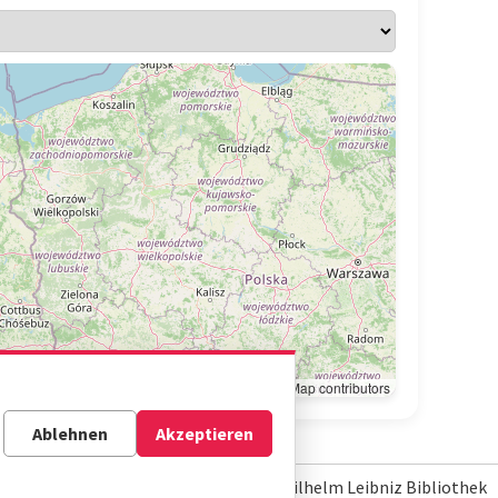
Leaflet
|
© OpenStreetMap contributors
Ablehnen
Akzeptieren
© Gottfried Wilhelm Leibniz Bibliothek