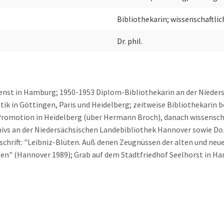
Bibliothekarin; wissenschaftlic
Dr. phil.
ienst in Hamburg; 1950-1953 Diplom-Bibliothekarin an der Nieder
 in Göttingen, Paris und Heidelberg; zeitweise Bibliothekarin be
romotion in Heidelberg (über Hermann Broch), danach wissenschaf
hivs an der Niedersächsischen Landebibliothek Hannover sowie Do
tschrift: "Leibniz-Blüten. Auß denen Zeugnüssen der alten und ne
n" (Hannover 1989); Grab auf dem Stadtfriedhof Seelhorst in H