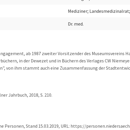
Mediziner; Landesmedizinalrat
Dr. med.
Engagement, ab 1987 zweiter Vorsitzender des Museumsvereins Ha
üchern, in der Dewezet und in Büchern des Verlages CW Niemeyer
eln", von ihm stammt auch eine Zusammenfassung der Stadtentwi
ner Jahrbuch, 2018, S. 210.
che Personen, Stand 15.03.2019, URL: https://personen.niedersae