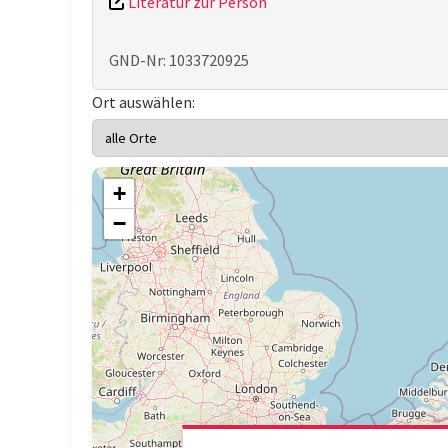
Literatur zur Person
GND-Nr: 1033720925
Ort auswählen:
+
−