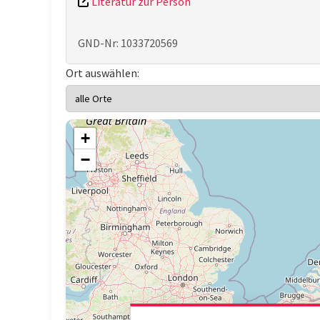
Literatur zur Person
GND-Nr: 1033720569
Ort auswählen:
+
−