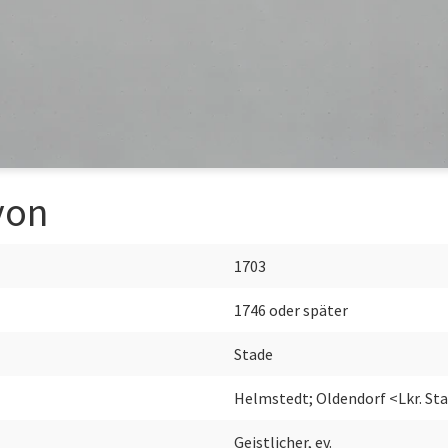
von
1703
1746 oder später
Stade
Helmstedt; Oldendorf <Lkr. St
Geistlicher, ev.