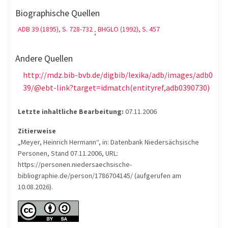
Biographische Quellen
ADB 39 (1895), S. 728-732
BHGLO (1992), S. 457
;
Andere Quellen
http://mdz.bib-bvb.de/digbib/lexika/adb/images/adb0
39/@ebt-link?target=idmatch(entityref,adb0390730)
Letzte inhaltliche Bearbeitung:
07.11.2006
Zitierweise
„Meyer, Heinrich Hermann“, in: Datenbank Niedersächsische
Personen, Stand 07.11.2006, URL:
https://personen.niedersaechsische-
bibliographie.de/person/1786704145/ (aufgerufen am
10.08.2026).