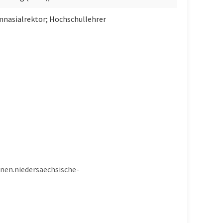
mnasialrektor; Hochschullehrer
onen.niedersaechsische-