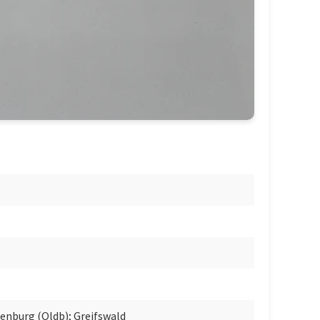
nburg (Oldb); Greifswald