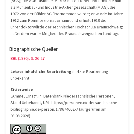
(AGK); die AGK fusionierte 1925 mit G. Luther und firmierte nun
als Mühlenbau- und Industrie-Aktiengesellschaft (MIAG), die
1972 von der Bühler AG übernommen wurde; er wurde im Jahre
1912 zum Kommerzienrat ernannt und erhielt 1919 die
Ehrendoktorwürde der Technischen Hochschule Braunschweig;
außerdem war er Mitglied des Braunschweigischen Landtags
Biographische Quellen
BBL (1996), S. 26-27
Letzte inhaltliche Bearbeitung:
Letzte Bearbeitung
unbekannt
Zitierweise
„Amme, Ernst“, in: Datenbank Niedersächsische Personen,
Stand Unbekannt, URL: https://personen.niedersaechsische-
bibliographie.de/person/178674662X/ (aufgerufen am
08.08.2026).