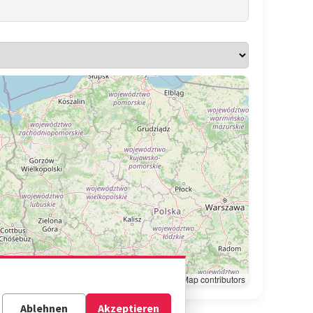
Leaflet
|
© OpenStreetMap contributors
Ablehnen
Akzeptieren