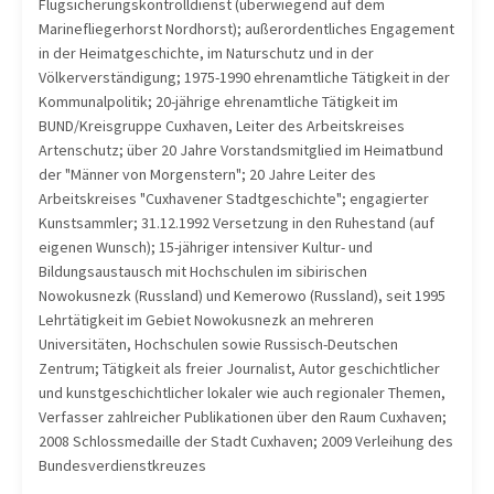
Flugsicherungskontrolldienst (überwiegend auf dem
Marinefliegerhorst Nordhorst); außerordentliches Engagement
in der Heimatgeschichte, im Naturschutz und in der
Völkerverständigung; 1975-1990 ehrenamtliche Tätigkeit in der
Kommunalpolitik; 20-jährige ehrenamtliche Tätigkeit im
BUND/Kreisgruppe Cuxhaven, Leiter des Arbeitskreises
Artenschutz; über 20 Jahre Vorstandsmitglied im Heimatbund
der "Männer von Morgenstern"; 20 Jahre Leiter des
Arbeitskreises "Cuxhavener Stadtgeschichte"; engagierter
Kunstsammler; 31.12.1992 Versetzung in den Ruhestand (auf
eigenen Wunsch); 15-jähriger intensiver Kultur- und
Bildungsaustausch mit Hochschulen im sibirischen
Nowokusnezk (Russland) und Kemerowo (Russland), seit 1995
Lehrtätigkeit im Gebiet Nowokusnezk an mehreren
Universitäten, Hochschulen sowie Russisch-Deutschen
Zentrum; Tätigkeit als freier Journalist, Autor geschichtlicher
und kunstgeschichtlicher lokaler wie auch regionaler Themen,
Verfasser zahlreicher Publikationen über den Raum Cuxhaven;
2008 Schlossmedaille der Stadt Cuxhaven; 2009 Verleihung des
Bundesverdienstkreuzes