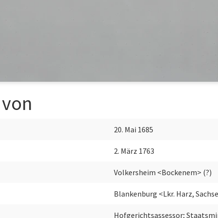
 von
20. Mai 1685
2. März 1763
Volkersheim <Bockenem> (?)
Blankenburg <Lkr. Harz, Sachs
Hofgerichtsassessor; Staatsmi