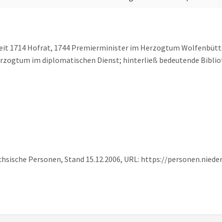
eit 1714 Hofrat, 1744 Premierminister im Herzogtum Wolfenbüttel
erzogtum im diplomatischen Dienst; hinterließ bedeutende Bibli
chsische Personen, Stand 15.12.2006, URL: https://personen.nied